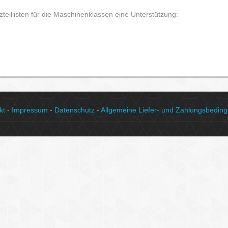
zteillisten für die Maschinenklassen eine Unterstützung:
kt
-
Impressum
-
Datenschutz
-
Allgemeine Liefer- und Zahlungsbedin