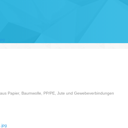
aus Papier, Baumwolle, PP/PE, Jute und Gewebeverbindungen