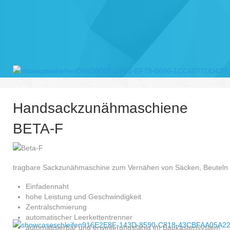
Handsackzunähmaschiene
BETA-F
tragbare Sackzunähmaschine zum Vernähen von Säcken, Beuteln 
Einfadennaht
hohe Leistung und Geschwindigkeit
Zentralschmierung
automatischer Leerkettentrenner
automatisierbar und erweiterungsfähig im Baukastensystem